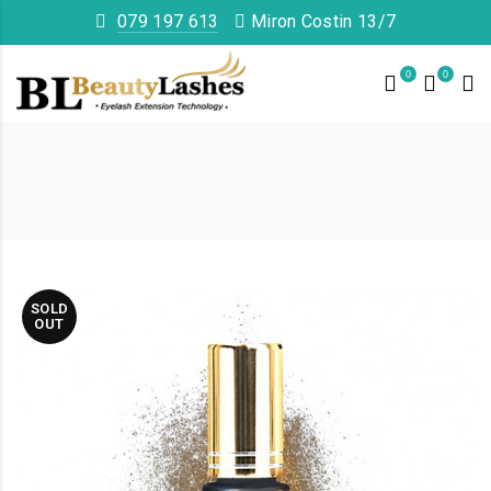
079 197 613
Miron Costin 13/7
0
0
SOLD
OUT