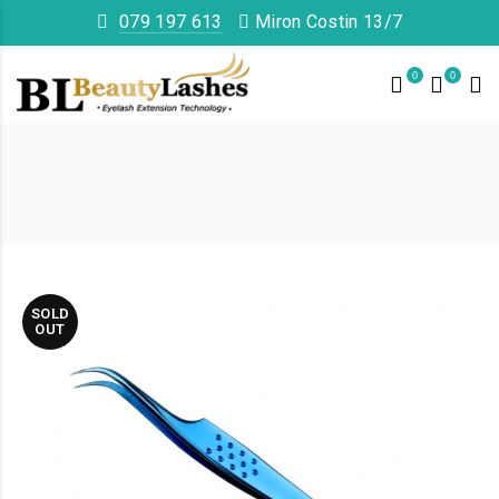
079 197 613
Miron Costin 13/7
0
0
SOLD
OUT