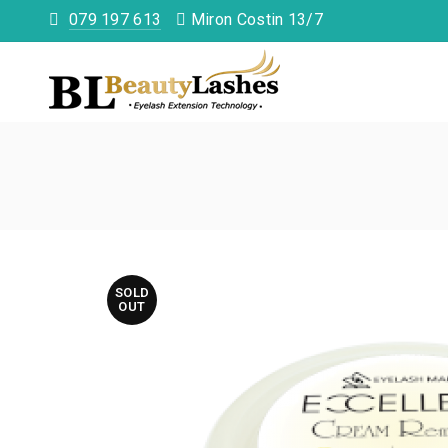
079 197 613
Miron Costin 13/7
SOLD
OUT