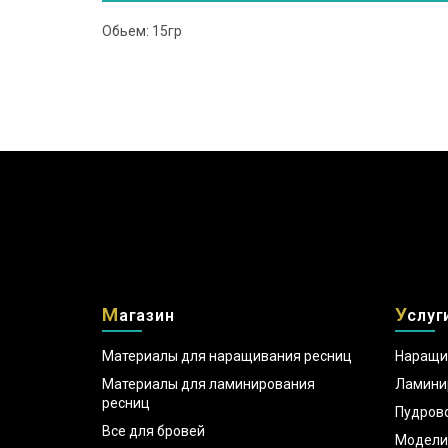
Обьем: 15гр
М
У
агазин
слуг
Материалы для наращивания ресниц
Наращи
Материалы для ламинирования
Ламини
ресниц
Пудров
Все для бровей
Модели