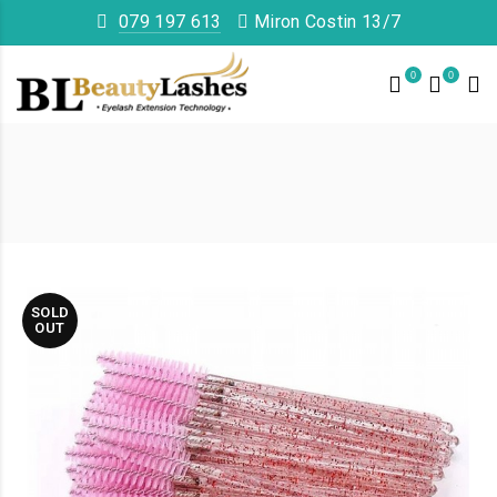
079 197 613
Miron Costin 13/7
0
0
SOLD
OUT