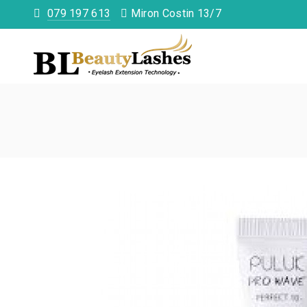
079 197 613
Miron Costin 13/7