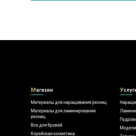
М
У
агазин
слуг
Материалы для наращивания ресниц
Наращи
Материалы для ламинирования
Ламини
ресниц
Пудров
Все для бровей
Модели
Корейская косметика