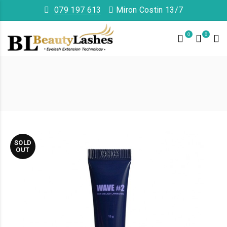
079 197 613
Miron Costin 13/7
0
0
SOLD
OUT