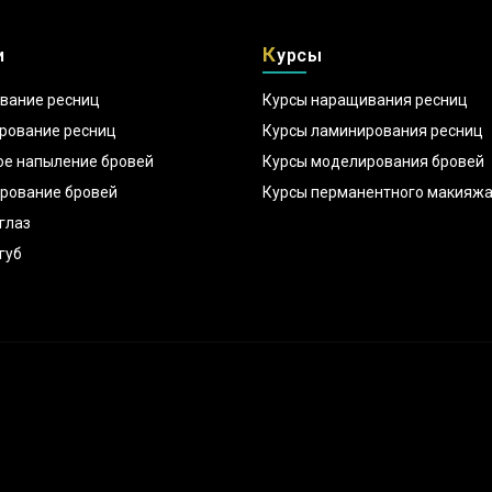
К
и
урсы
вание ресниц
Курсы наращивания ресниц
рование ресниц
Курсы ламинирования ресниц
ое напыление бровей
Курсы моделирования бровей
рование бровей
Курсы перманентного макияж
глаз
губ