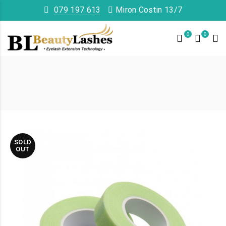
079 197 613
Miron Costin 13/7
0
0
SOLD
OUT