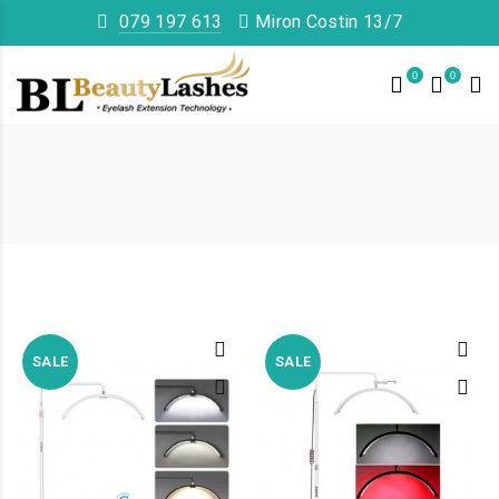
079 197 613
Miron Costin 13/7
0
0
SALE
SALE