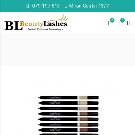
079 197 613
Miron Costin 13/7
0
0